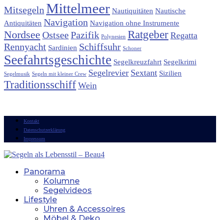
Mittelmeer
Mitsegeln
Nautiquitäten
Nautische
Navigation
Antiquitäten
Navigation ohne Instrumente
Ratgeber
Nordsee
Ostsee
Pazifik
Regatta
Polynesien
Rennyacht
Schiffsuhr
Sardinien
Schoner
Seefahrtsgeschichte
Segelkreuzfahrt
Segelkrimi
Segelrevier
Sextant
Sizilien
Segelmusik
Segeln mit kleiner Crew
Traditionsschiff
Wein
Kontakt
Datenschutzerklärung
Impressum
Panorama
Kolumne
Segelvideos
Lifestyle
Uhren & Accessoires
Möbel & Deko