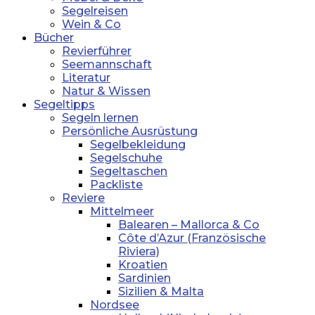
Segelreisen
Wein & Co
Bücher
Revierführer
Seemannschaft
Literatur
Natur & Wissen
Segeltipps
Segeln lernen
Persönliche Ausrüstung
Segelbekleidung
Segelschuhe
Segeltaschen
Packliste
Reviere
Mittelmeer
Balearen – Mallorca & Co
Côte d’Azur (Französische
Riviera)
Kroatien
Sardinien
Sizilien & Malta
Nordsee