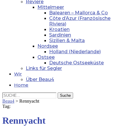
Reviere
Mittelmeer
Balearen – Mallorca & Co
Côte d’Azur (Französische
Riviera)
Kroatien
Sardinien
Sizilien & Malta
Nordsee
Holland (Niederlande)
Ostsee
Deutsche Ostseeküste
Links für Segler
Wir
Über Beau4
Home
Beau4
>
Rennyacht
Tag:
Rennyacht